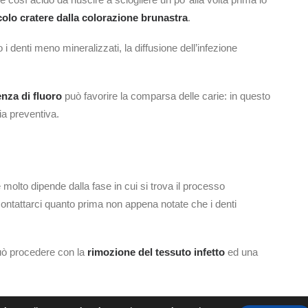
colo cratere dalla colorazione brunastra
.
 denti meno mineralizzati, la diffusione dell’infezione
nza di fluoro
può favorire la comparsa delle carie: in questo
a preventiva.
e molto dipende dalla fase in cui si trova il processo
contattarci quanto prima non appena notate che i denti
uò procedere con la
rimozione del tessuto infetto
ed una
urata per troppo tempo e il dente sia irrimediabilmente