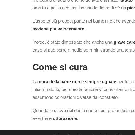
smalto e poi la dentina, lasciando dietro di sé un
pic
L’aspetto più preoccupante nei bambini è che avendo i
avviene più velocemente
.
Inoltre, è stato dimostrato che anche una
grave care
caso si può porre rimedio somministrando una terapi
Come si cura
La cura della carie non è sempre uguale
per tutti 
infiammatorio; per questa ragione vi consigliamo di 
assumono colorazioni diverse dal consueto.
Quando lo scavo nel dente non è così profondo si p
eventuale
otturazione
.
Nel caso in cui, invece, la situazione sia stata trasc