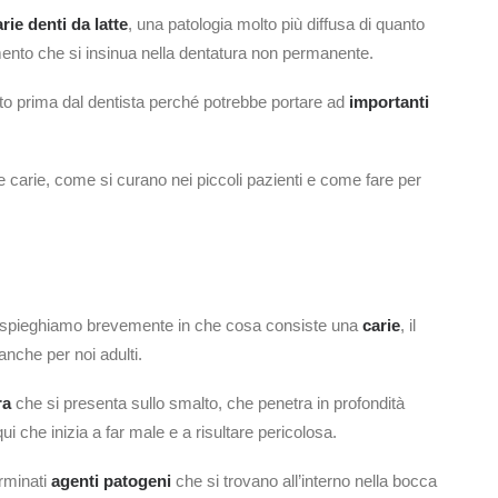
rie denti da latte
, una patologia molto più diffusa di quanto
ento che si insinua nella dentatura non permanente.
nto prima dal dentista perché potrebbe portare ad
importanti
 carie, come si curano nei piccoli pazienti e come fare per
vi spieghiamo brevemente in che cosa consiste una
carie
, il
nche per noi adulti.
ra
che si presenta sullo smalto, che penetra in profondità
qui che inizia a far male e a risultare pericolosa.
erminati
agenti patogeni
che si trovano all’interno nella bocca