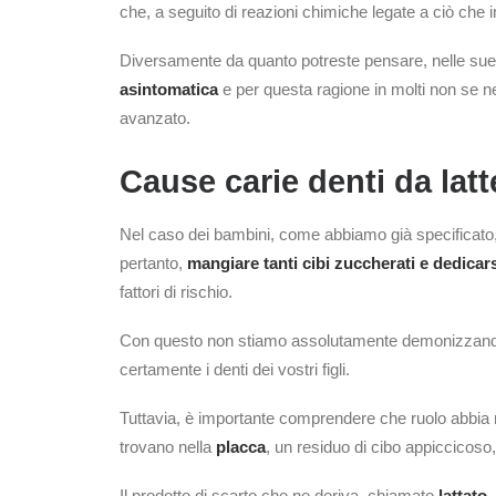
che, a seguito di reazioni chimiche legate a ciò che i
Diversamente da quanto potreste pensare, nelle sue
asintomatica
e per questa ragione in molti non se n
avanzato.
Cause carie denti da latt
Nel caso dei bambini, come abbiamo già specificato, i
pertanto,
mangiare tanti cibi zuccherati e dedicar
fattori di rischio.
Con questo non stiamo assolutamente demonizzando 
certamente i denti dei vostri figli.
Tuttavia, è importante comprendere che ruolo abbia ne
trovano nella
placca
, un residuo di cibo appiccicoso,
Il prodotto di scarto che ne deriva, chiamato
lattato
,