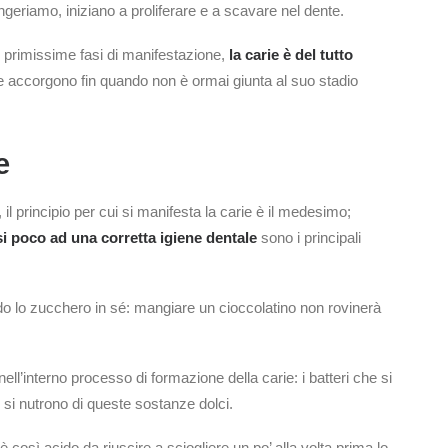
ngeriamo, iniziano a proliferare e a scavare nel dente.
 primissime fasi di manifestazione,
la carie è del tutto
e accorgono fin quando non è ormai giunta al suo stadio
e
l principio per cui si manifesta la carie è il medesimo;
si poco ad una corretta igiene dentale
sono i principali
lo zucchero in sé: mangiare un cioccolatino non rovinerà
ll’interno processo di formazione della carie: i batteri che si
 si nutrono di queste sostanze dolci.
 è così acido da riuscire a sciogliere un po’ alla volta prima lo