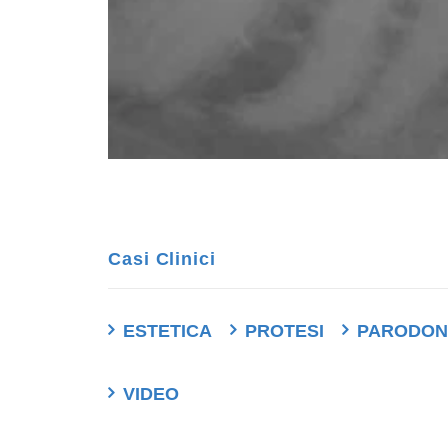
Casi Clinici
ESTETICA
PROTESI
PARODON
VIDEO