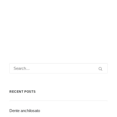
Emilia
.
by Giorgio Gnoli
RECENT POSTS
Dente anchilosato