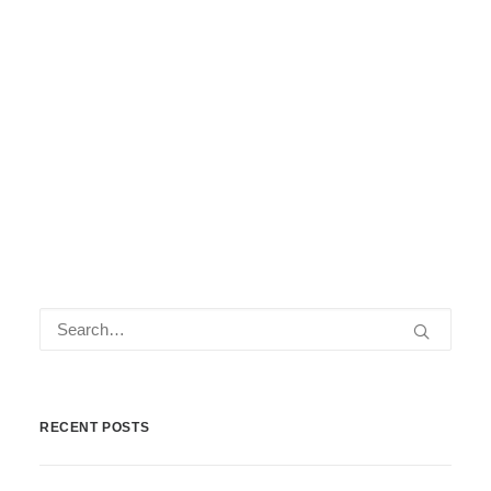
vengono trascurati i primi segnali di allarme,
può portare facilmente alla morte, rendendo
del tutto inutili le cure di cui sopra.
by Giorgio Gnoli
RECENT POSTS