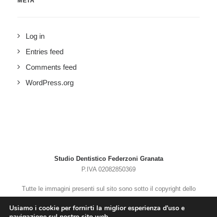
META
Log in
Entries feed
Comments feed
WordPress.org
Studio Dentistico Federzoni Granata
P.IVA 02082850369
Tutte le immagini presenti sul sito sono sotto il copyright dello
Studio Dentistico Federzoni Granata
Usiamo i cookie per fornirti la miglior esperienza d'uso e
Privacy Policy
–
Cookie Policy
navigazione sul nostro sito web.